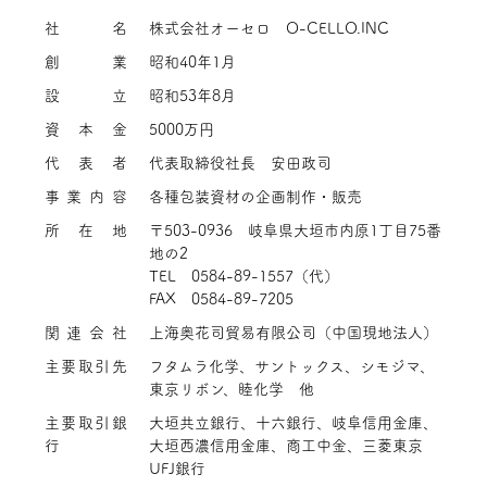
社名
株式会社オーセロ O-CELLO.INC
創業
昭和40年1月
設立
昭和53年8月
資本金
5000万円
代表者
代表取締役社長 安田政司
事業内容
各種包装資材の企画制作・販売
所在地
〒503-0936 岐阜県大垣市内原1丁目75番
地の2
TEL 0584-89-1557（代）
FAX 0584-89-7205
関連会社
上海奥花司貿易有限公司（中国現地法人）
主要取引先
フタムラ化学、サントックス、シモジマ、
東京リボン、睦化学 他
主要取引銀
大垣共立銀行、十六銀行、岐阜信用金庫、
行
大垣西濃信用金庫、商工中金、三菱東京
UFJ銀行