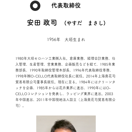
代表取締役
安田 政司
(やすだ まさし)
1956年 大垣生まれ
1980年大垣セロハン工業㈱入社。倉庫業務、経理会計業務、仕
入管理、生産管理、営業業務、企画販売などを経て、1985年業
務部長、1990年取締役管理本部長、1996年代表取締役専務、
1998年㈱O-CELLO代表取締役社長に就任。2014年上海奥花司
貿易有限公司董事長就任。現在に至る。1984年にはクリーンタ
ッチを企画、1985年からは花卉業界に進出、1990年にはO-
CELLOコレクションを発表し、ラッピング業界に進出。2003
年中国進出、2011年中国現地法人設立（上海奥花司貿易有限公
司）。