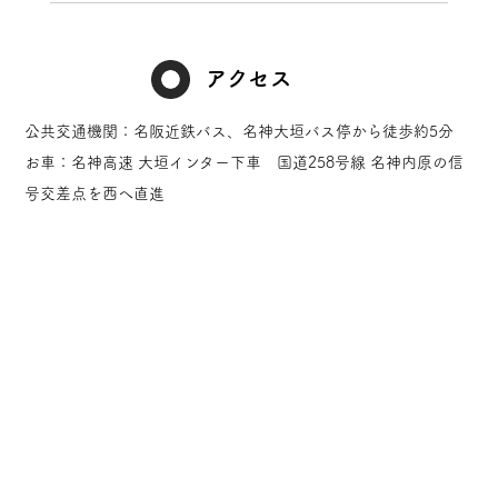
アクセス
公共交通機関：名阪近鉄バス、名神大垣バス停から徒歩約5分
お車：名神高速 大垣インター下車 国道258号線 名神内原の信
号交差点を西へ直進