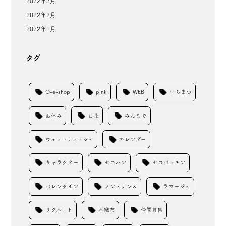
2022年3月
2022年2月
2022年1月
タグ
O-e-shop
pink
WEB
いちまつ
お休み
お花
みんなで
ウェットティッシュ
カレンダー
キャラクター
セロハン
セロパッキン
バレンタイン
メンテナンス
ラマージュ
リクルート
不織布
仲間募集