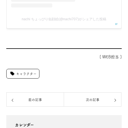
nachi ちょっぴり似顔絵(@nachi707)がシェアした投稿
[ WEB担当 ]
キャラクター
前の記事
次の記事
カレンダー