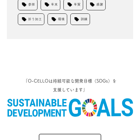
参拝
年末
年賀
感謝
折り加工
環境
訓練
「O-CELLOは持続可能な開発目標（SDGs）を
支援しています」