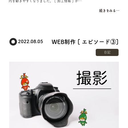
内を動きやすくなりました。 [ 加工情報 ] か…
続きをみる…
WEB制作 [ エピソード③]
2022.08.05
日記