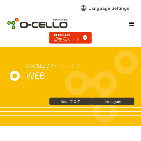
Language Settings
O-CELLOブログ
> タグ
WEB
Boss ブログ
Instagram