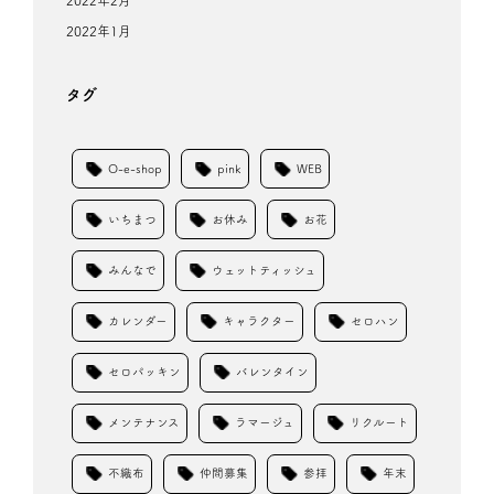
2022年2月
2022年1月
タグ
O-e-shop
pink
WEB
いちまつ
お休み
お花
みんなで
ウェットティッシュ
カレンダー
キャラクター
セロハン
セロパッキン
バレンタイン
メンテナンス
ラマージュ
リクルート
不織布
仲間募集
参拝
年末