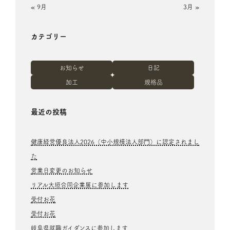
« 9月
3月 »
カテゴリー
お知らせ
日記
加工
規格品
最近の投稿
健康経営優良法人2026（中小規模法人部門）に認定されまし
た
営業日変更のお知らせ
リアル大垣合同企業展に参加します
受付お花
受付お花
岐阜県就職ガイダンスに参加します