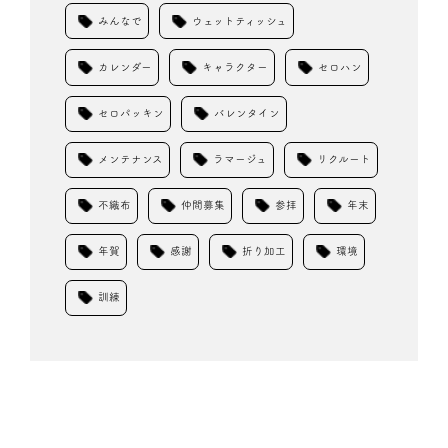
みんなで
ウェットティッシュ
カレンダー
キャラクター
セロハン
セロパッキン
バレンタイン
メンテナンス
ラマージュ
リクルート
不織布
仲間募集
参拝
年末
年賀
感謝
折り加工
環境
訓練