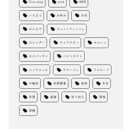
O-e-shop
pink
WEB
いちまつ
お休み
お花
みんなで
ウェットティッシュ
カレンダー
キャラクター
セロハン
セロパッキン
バレンタイン
メンテナンス
ラマージュ
リクルート
不織布
仲間募集
参拝
年末
年賀
感謝
折り加工
環境
訓練