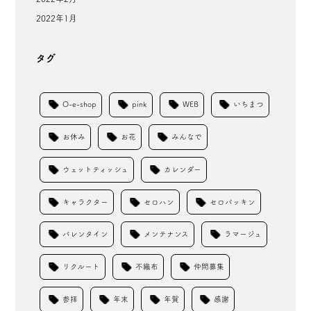
2022年1月
タグ
O-e-shop
pink
WEB
いちまつ
お休み
お花
みんなで
ウェットティッシュ
カレンダー
キャラクター
セロハン
セロパッキン
バレンタイン
メンテナンス
ラマージュ
リクルート
不織布
仲間募集
参拝
年末
年賀
感謝