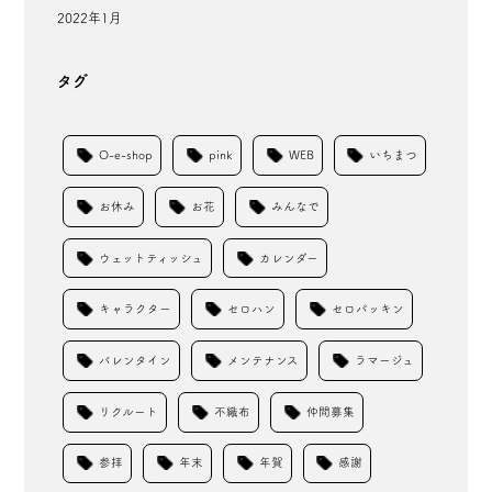
2022年1月
タグ
O-e-shop
pink
WEB
いちまつ
お休み
お花
みんなで
ウェットティッシュ
カレンダー
キャラクター
セロハン
セロパッキン
バレンタイン
メンテナンス
ラマージュ
リクルート
不織布
仲間募集
参拝
年末
年賀
感謝