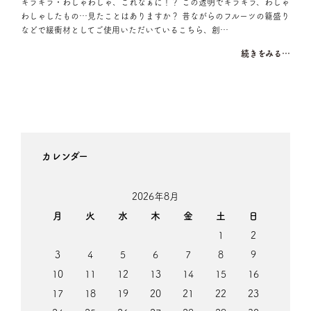
キラキラ・わしゃわしゃ、これなぁに！？ この透明でキラキラ、わしゃ
わしゃしたもの…見たことはありますか？ 昔ながらのフルーツの籠盛り
などで緩衝材としてご使用いただいているこちら、創…
続きをみる…
カレンダー
2026年8月
月
火
水
木
金
土
日
1
2
3
4
5
6
7
8
9
10
11
12
13
14
15
16
17
18
19
20
21
22
23