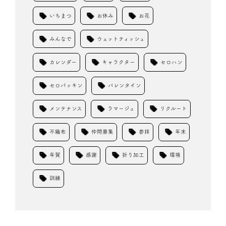
いちまつ
お休み
お花
みんなで
ウェットティッシュ
カレンダー
キャラクター
セロハン
セロパッキン
バレンタイン
メンテナンス
ラマージュ
リクルート
不織布
仲間募集
参拝
年末
年賀
感謝
折り加工
環境
訓練