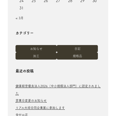
24
25
26
27
28
29
30
31
« 3月
カテゴリー
お知らせ
日記
加工
規格品
最近の投稿
健康経営優良法人2026（中小規模法人部門）に認定されまし
た
営業日変更のお知らせ
リアル大垣合同企業展に参加します
受付お花