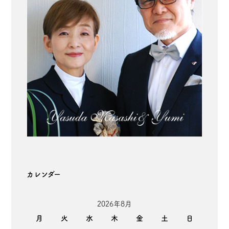
カレンダー
2026年8月
月
火
水
木
金
土
日