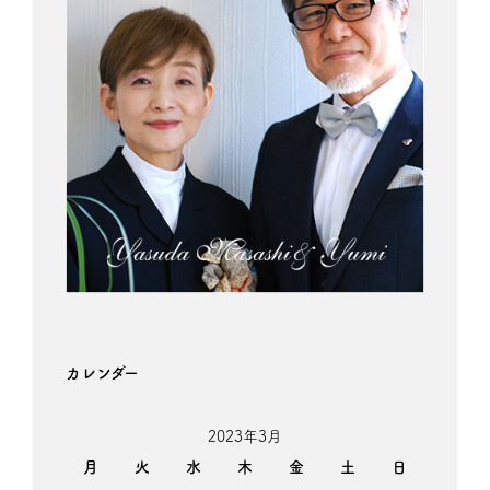
カレンダー
2023年3月
月
火
水
木
金
土
日