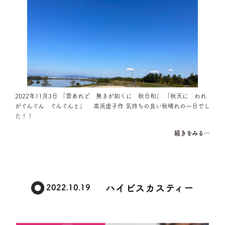
2022年11月3日 「雲あれど 無きが如くに 秋日和」 「秋天に われ
がぐんぐん ぐんぐんと」 高浜虚子作 気持ちの良い秋晴れの一日でし
た！！
続きをみる…
ハイビスカスティー
2022.10.19