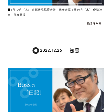
■1月12日（木） 京都伏見稲荷大社 代表参拝 1月19日（木） 伊勢神
宮 代表参拝 …
続きをみる…
初雪
2022.12.26