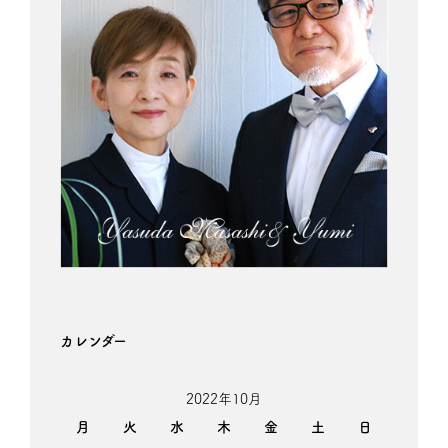
カレンダー
2022年10月
月
火
水
木
金
土
日