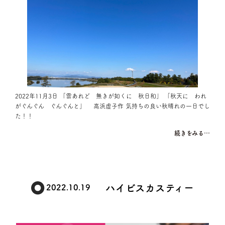
2022年11月3日 「雲あれど 無きが如くに 秋日和」 「秋天に われ
がぐんぐん ぐんぐんと」 高浜虚子作 気持ちの良い秋晴れの一日でし
た！！
続きをみる…
ハイビスカスティー
2022.10.19