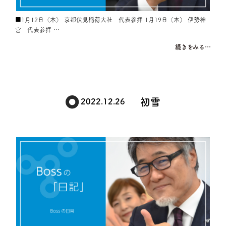
■1月12日（木） 京都伏見稲荷大社 代表参拝 1月19日（木） 伊勢神
宮 代表参拝 …
続きをみる…
初雪
2022.12.26