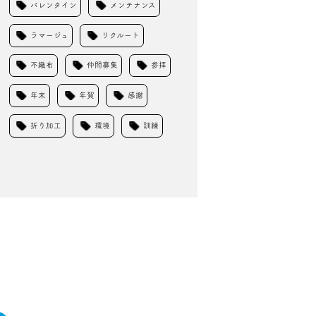
バレンタイン
メンテナンス
ラマージュ
リクルート
不織布
仲間募集
参拝
年末
年賀
感謝
折り加工
環境
訓練