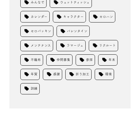
みんなで
ウェットティッシュ
カレンダー
キャラクター
セロハン
セロパッキン
バレンタイン
メンテナンス
ラマージュ
リクルート
不織布
仲間募集
参拝
年末
年賀
感謝
折り加工
環境
訓練