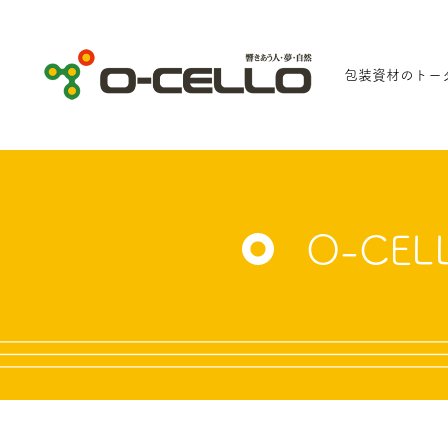
包装資材のトー
O-CE