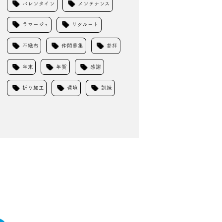
バレンタイン
メンテナンス
ラマージュ
リクルート
不織布
仲間募集
参拝
年末
年賀
感謝
折り加工
環境
訓練