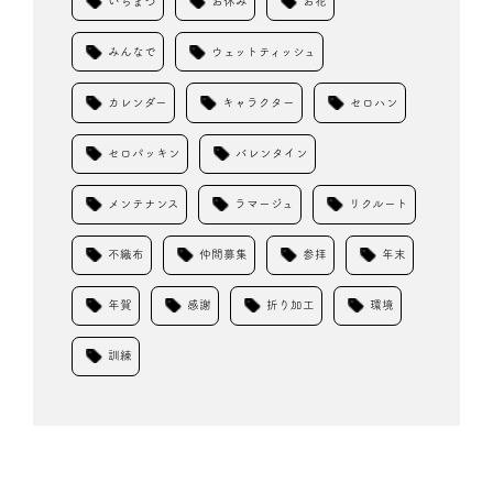
いちまつ
お休み
お花
みんなで
ウェットティッシュ
カレンダー
キャラクター
セロハン
セロパッキン
バレンタイン
メンテナンス
ラマージュ
リクルート
不織布
仲間募集
参拝
年末
年賀
感謝
折り加工
環境
訓練