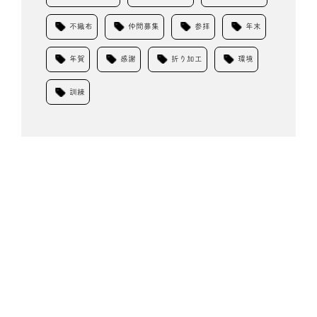
不織布
仲間募集
参拝
年末
年賀
感謝
折り加工
環境
訓練